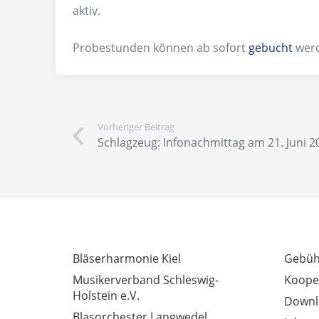
aktiv.
Probestunden können ab sofort
gebucht
wer
Vorheriger Beitrag
Schlagzeug: Infonachmittag am 21. Juni 2
INTERESSANTE LINKS
AUSSE
Bläserharmonie Kiel
Gebüh
Musikerverband Schleswig-
Koope
Holstein e.V.
Downl
Blasorchester Langwedel