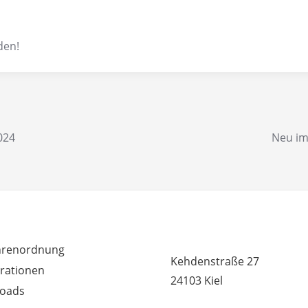
den!
024
Neu im
RDEM WICHTIG
MUSIKSCHULE HUMMEL 
renordnung
Kehdenstraße 27
rationen
24103 Kiel
oads