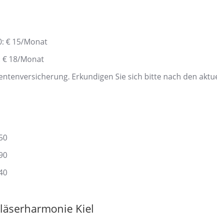
0: € 15/Monat
: € 18/Monat
entenversicherung. Erkundigen Sie sich bitte nach den aktu
50
90
40
läserharmonie Kiel