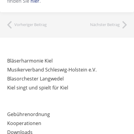
finden Sie
hier
.
Vorheriger Beitrag
Nächster Beitrag
INTERESSANTE LINKS
Bläserharmonie Kiel
Musikerverband Schleswig-Holstein e.V.
Blasorchester Langwedel
Kiel singt und spielt für Kiel
AUSSERDEM WICHTIG
Gebührenordnung
Kooperationen
Downloads