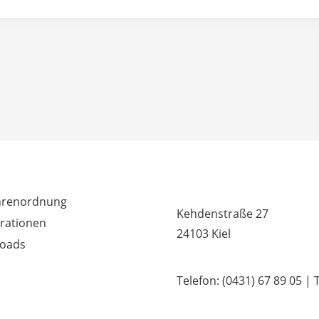
RDEM WICHTIG
MUSIKSCHULE HUMMEL 
renordnung
Kehdenstraße 27
rationen
24103 Kiel
oads
Telefon: (0431) 67 89 05 | 