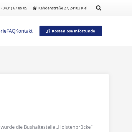
(0431) 67 89 05
Kehdenstraße 27, 24103 Kiel
rie
FAQ
Kontakt
Kostenlose Infostunde
 wurde die Bushaltestelle „Holstenbrücke“