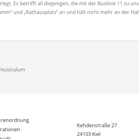
rlegt. Es betrifft all diejenigen, die mit der Buslinie 11 zu 
mm“ und „Rathausplatz“ an und hält nicht mehr an der Hal
m musiculum
RDEM WICHTIG
MUSIKSCHULE HUMMEL 
renordnung
Kehdenstraße 27
rationen
24103 Kiel
oads