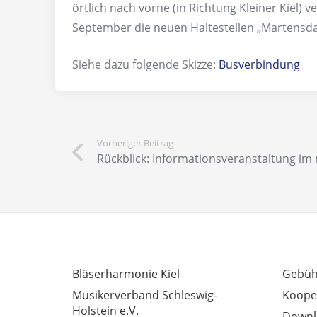
örtlich nach vorne (in Richtung Kleiner Kiel) ve
September die neuen Haltestellen „Martensda
Siehe dazu folgende Skizze:
Busverbindung
Vorheriger Beitrag
Rückblick: Informationsveranstaltung i
INTERESSANTE LINKS
AUSSE
Bläserharmonie Kiel
Gebüh
Musikerverband Schleswig-
Koope
Holstein e.V.
Downl